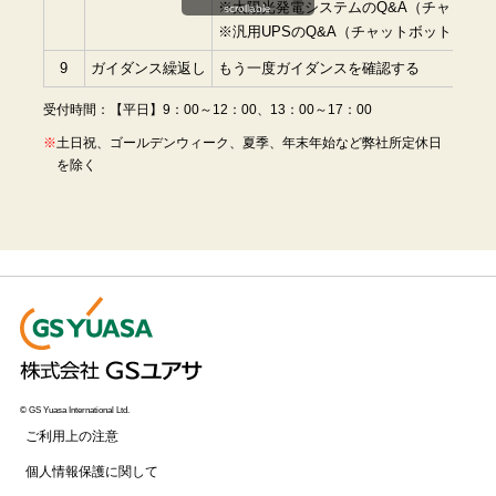
※太陽光発電システムのQ&A（チャットボ
scrollable
※汎用UPSのQ&A（チャットボット）は
こ
9
ガイダンス繰返し
もう一度ガイダンスを確認する
受付時間：【平日】9：00～12：00、13：00～17：00
土日祝、ゴールデンウィーク、夏季、年末年始など弊社所定休日
を除く
© GS Yuasa International Ltd.
ご利用上の注意
個人情報保護に関して