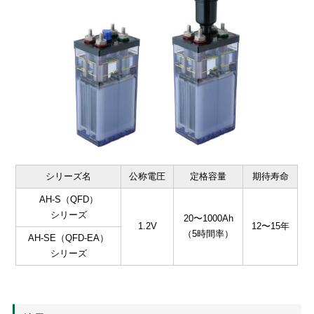
シリーズ名
公称電圧
定格容量
期待寿命
AH-S（QFD）
シリーズ
20〜1000Ah
1.2V
12〜15年
（5時間率）
AH-SE（QFD-EA）
シリーズ