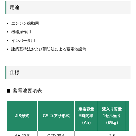
用途
エンジン始動用
機器操作用
インバータ用
建築基準法および消防法による蓄電池設備
仕様
蓄電池要項表
定格容量
液入り質量
JIS形式
GS ユアサ形式
5時間率
1セル当り
（Ah）
（約kg）
（
AH 20 S
QFD 20 A
2.8