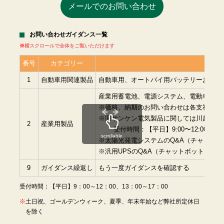
メールでのお問い合わせ
お問い合わせガイダンス一覧
横スクロールで全体をご覧いただけます
番号
カテゴリー
1
自動車用関連製品
自動車用、オートバイ用バッテリーおよび
産業用蓄電池、電源システム、電動車両用
※価格、納期のお問い合わせは各支社に直
※旧サンケン電気製品に関しては川越事業所（0
2
産業用製品
受付時間：【平日】9:00〜12:00、13:0
scrollable
※太陽光発電システムのQ&A（チャットボ
※汎用UPSのQ&A（チャットボット）は
こ
9
ガイダンス繰返し
もう一度ガイダンスを確認する
受付時間：【平日】9：00～12：00、13：00～17：00
土日祝、ゴールデンウィーク、夏季、年末年始など弊社所定休日
を除く