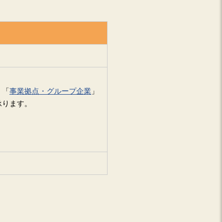
 「
事業拠点・グループ企業
」
承ります。