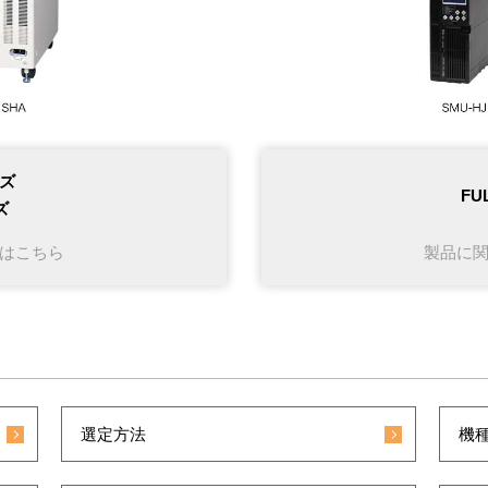
ーズ
FU
ズ
はこちら
製品に
選定方法
機