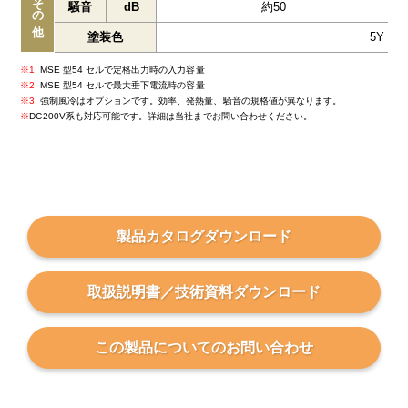
その他
騒音
dB
約50
塗装色
5Y 7／
1
MSE 型54 セルで定格出力時の入力容量
2
MSE 型54 セルで最大垂下電流時の容量
3
強制風冷はオプションです。効率、発熱量、騒音の規格値が異なります。
DC200V系も対応可能です。詳細は当社までお問い合わせください。
製品カタログ
ダウンロード
取扱説明書／技術資料
ダウンロード
この製品についての
お問い合わせ