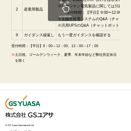
※旧サンケン電気製品に関しては川越事業所（0
2
産業用製品
受付時間：【平日】9:00〜12:00、13:0
scrollable
※太陽光発電システムのQ&A（チャットボ
※汎用UPSのQ&A（チャットボット）は
こ
9
ガイダンス繰返し
もう一度ガイダンスを確認する
受付時間：【平日】9：00～12：00、13：00～17：00
土日祝、ゴールデンウィーク、夏季、年末年始など弊社所定休日
を除く
© GS Yuasa International Ltd.