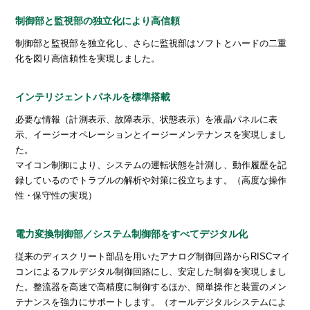
制御部と監視部の独立化により高信頼
制御部と監視部を独立化し、さらに監視部はソフトとハードの二重
化を図り高信頼性を実現しました。
インテリジェントパネルを標準搭載
必要な情報（計測表示、故障表示、状態表示）を液晶パネルに表
示、イージーオペレーションとイージーメンテナンスを実現しまし
た。
マイコン制御により、システムの運転状態を計測し、動作履歴を記
録しているのでトラブルの解析や対策に役立ちます。（高度な操作
性・保守性の実現）
電力変換制御部／システム制御部をすべてデジタル化
従来のディスクリート部品を用いたアナログ制御回路からRISCマイ
コンによるフルデジタル制御回路にし、安定した制御を実現しまし
た。整流器を高速で高精度に制御するほか、簡単操作と装置のメン
テナンスを強力にサポートします。（オールデジタルシステムによ