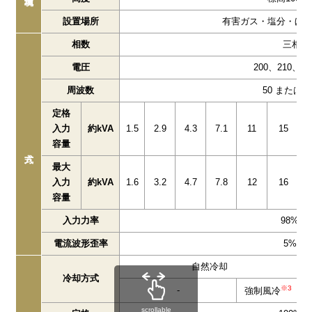
設置場所
有害ガス・塩分・ほ
相数
三相3
電圧
200、210、22
周波数
50 または60
定格
入力
約kVA
1.5
2.9
4.3
7.1
11
15
容量
最大
入力
約kVA
1.6
3.2
4.7
7.8
12
16
容量
入力力率
98%以
電流波形歪率
5%以
自然冷却
冷却方式
※3
-
強制風冷
scrollable