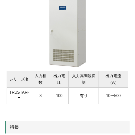
入力相
出力電
入力高調波抑
出力電流
シリーズ名
数
圧
制
（A）
TRUSTAR-
3
100
有り
10〜500
T
特長