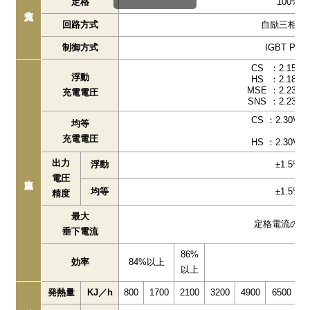
定格
100%
回路方式
自励三相ブ
制御方式
IGBT PW
CS
：2.15V
浮動
HS
：2.18V
MSE
：2.23V
充電電圧
SNS
：2.23V
CS
：2.30V
┐
均等
│
充電電圧
HS
：2.30V
┘
出力
浮動
±1.5%
電圧
均等
±1.5%
精度
最大
定格電流の11
垂下電流
86%
効率
84%以上
以上
発熱量
KJ／h
800
1700
2100
3200
4900
6500
9