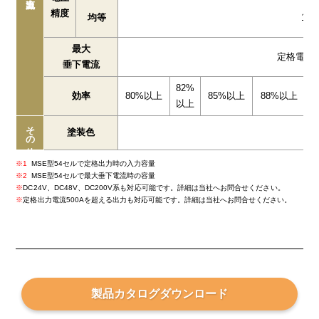
精度
均等
1.
最大
定格電流の
垂下電流
82%
効率
80%以上
85%以上
88%以上
以上
その他
塗装色
5Y
1
MSE型54セルで定格出力時の入力容量
2
MSE型54セルで最大垂下電流時の容量
DC24V、DC48V、DC200V系も対応可能です。詳細は当社へお問合せください。
定格出力電流500Aを超える出力も対応可能です。詳細は当社へお問合せください。
製品カタログ
ダウンロード