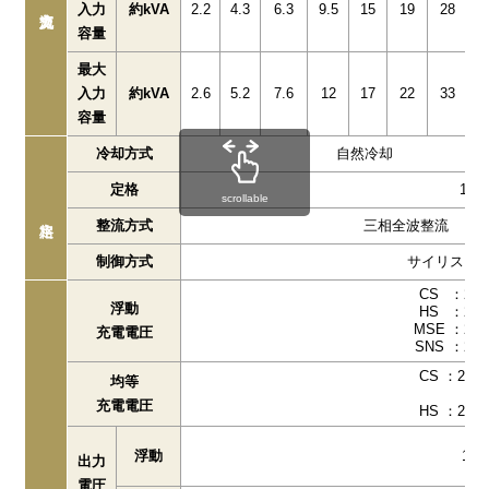
入力
約kVA
2.2
4.3
6.3
9.5
15
19
28
3
容量
最大
入力
約kVA
2.6
5.2
7.6
12
17
22
33
4
容量
冷却方式
自然冷却
定格
10
scrollable
整流方式
三相全波整流
制御方式
サイリスタ
CS
：2.1
浮動
HS
：2.1
MSE
：2.2
充電電圧
SNS
：2.2
CS
：2.30
均等
充電電圧
HS
：2.30
浮動
1.
出力
電圧