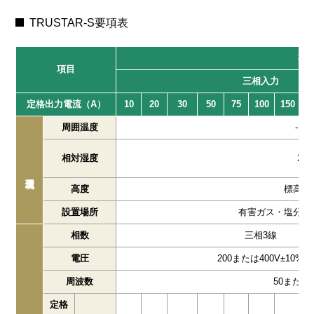
TRUSTAR-S要項表
標
項目
三相入力
定格出力電流（A）
10
20
30
50
75
100
150
2
周囲温度
-10
相対湿度
25
高度
標高10
設置場所
有害ガス・塩分・
相数
三相3線
電圧
200または400V±10%
周波数
50または6
定格