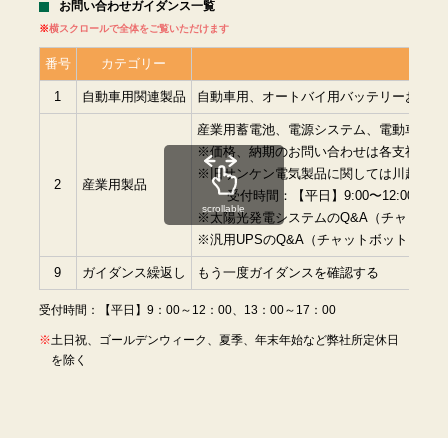
お問い合わせガイダンス一覧
横スクロールで全体をご覧いただけます
番号
カテゴリー
1
自動車用関連製品
自動車用、オートバイ用バッテリーおよび
産業用蓄電池、電源システム、電動車両用
※価格、納期のお問い合わせは各支社に直
※旧サンケン電気製品に関しては川越事業所（0
2
産業用製品
受付時間：【平日】9:00〜12:00、13:0
scrollable
※太陽光発電システムのQ&A（チャットボ
※汎用UPSのQ&A（チャットボット）は
こ
9
ガイダンス繰返し
もう一度ガイダンスを確認する
受付時間：【平日】9：00～12：00、13：00～17：00
土日祝、ゴールデンウィーク、夏季、年末年始など弊社所定休日
を除く