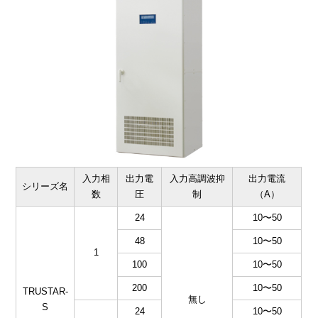
入力相
出力電
入力高調波抑
出力電流
シリーズ名
数
圧
制
（A）
24
10〜50
48
10〜50
1
100
10〜50
200
10〜50
TRUSTAR-
無し
S
24
10〜50