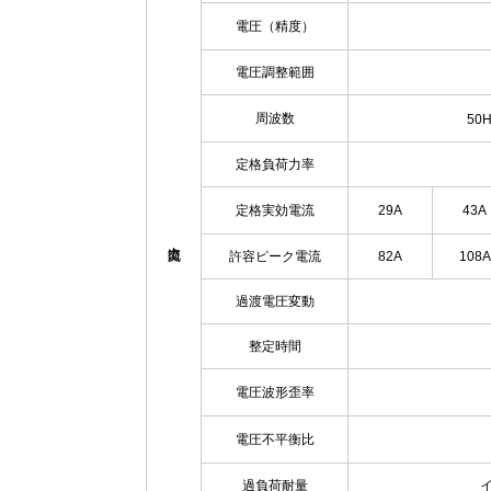
電圧（精度）
電圧調整範囲
周波数
50
定格負荷力率
定格実効電流
29A
43A
許容ピーク電流
82A
108A
過渡電圧変動
整定時間
電圧波形歪率
電圧不平衡比
過負荷耐量