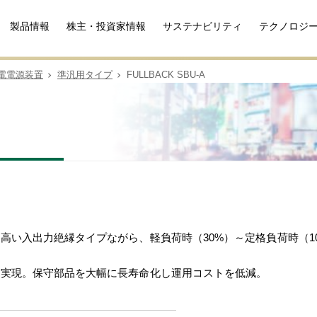
製品情報
株主・投資家情報
サステナビリティ
テクノロジ
電電源装置
準汎用タイプ
FULLBACK SBU-A
高い入出力絶縁タイプながら、軽負荷時（30%）～定格負荷時（10
を実現。保守部品を大幅に長寿命化し運用コストを低減。