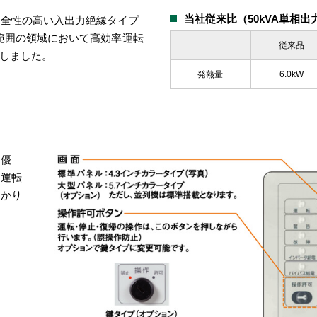
当社従来比（50kVA単相出
安全性の高い入出力絶縁タイプ
荷範囲の領域において高効率運転
従来品
現しました。
発熱量
6.0kW
に優
、運転
分かり