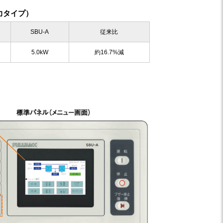
力タイプ）
SBU-A
従来比
5.0kW
約16.7%減