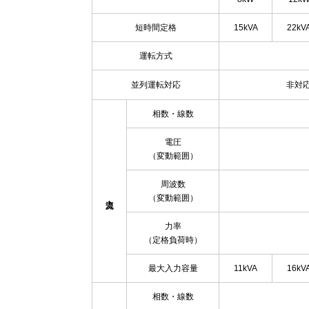
短時間定格
15kVA
22kV
運転方式
並列運転対応
非対
相数・線数
電圧
（変動範囲）
周波数
（変動範囲）
力率
（定格負荷時）
最大入力容量
11kVA
16kV
相数・線数