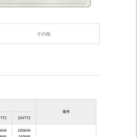
その他
備考
4TT2
204TT2
0kVA
200kVA
0kW
160kW