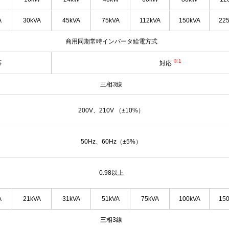
A
30kVA
45kVA
75kVA
112kVA
150kVA
22
商用同期常時インバータ給電方式
※1
応
対応
三相3線
200V、210V （±10%）
50Hz、60Hz（±5%）
0.98以上
A
21kVA
31kVA
51kVA
75kVA
100kVA
15
三相3線