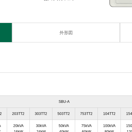
外形図
SBU-A
2
203TT2
303TT2
503TT2
753TT2
104TT2
15
A
20kVA
30kVA
50kVA
75kVA
100kVA
15
W
16kW
24kW
40kW
60kW
80kW
12