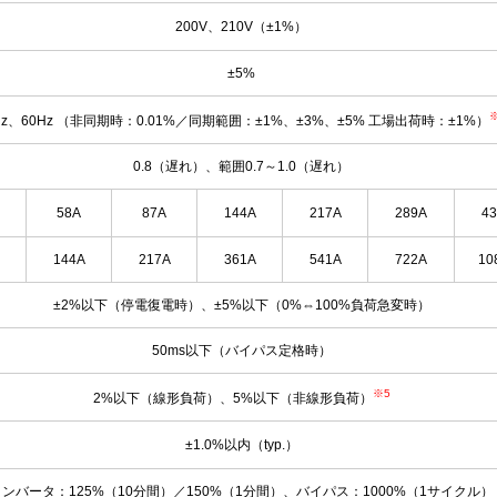
200V、210V（±1%）
±5%
Hz、60Hz （非同期時：0.01%／同期範囲：±1%、±3%、±5% 工場出荷時：±1%）
0.8（遅れ）、範囲0.7～1.0（遅れ）
58A
87A
144A
217A
289A
4
144A
217A
361A
541A
722A
10
±2%以下（停電復電時）、±5%以下（0%⇔100%負荷急変時）
50ms以下（バイパス定格時）
※5
2%以下（線形負荷）、5%以下（非線形負荷）
±1.0%以内（typ.）
インバータ：125%（10分間）／150%（1分間）、バイパス：1000%（1サイクル）