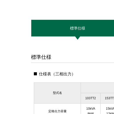
標準仕様
標準仕様
仕様表（三相出力）
型式名
103TT2
153TT
10kVA
15kV
定格出力容量
8kW
12k