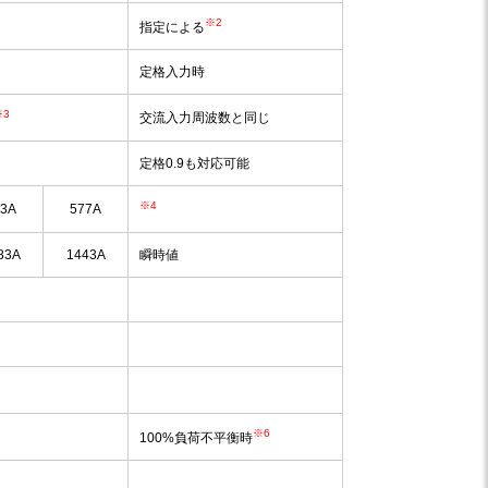
※2
指定による
定格入力時
※3
交流入力周波数と同じ
定格0.9も対応可能
※4
33A
577A
83A
1443A
瞬時値
※6
100%負荷不平衡時