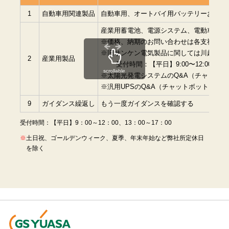
1
自動車用関連製品
自動車用、オートバイ用バッテリーおよび
産業用蓄電池、電源システム、電動車両用
※価格、納期のお問い合わせは各支社に直
※旧サンケン電気製品に関しては川越事業所（0
2
産業用製品
受付時間：【平日】9:00〜12:00、13:0
scrollable
※太陽光発電システムのQ&A（チャットボ
※汎用UPSのQ&A（チャットボット）は
こ
9
ガイダンス繰返し
もう一度ガイダンスを確認する
受付時間：【平日】9：00～12：00、13：00～17：00
土日祝、ゴールデンウィーク、夏季、年末年始など弊社所定休日
を除く